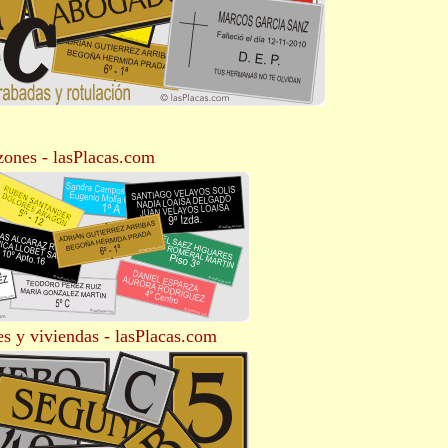
zones - lasPlacas.com
s y viviendas - lasPlacas.com