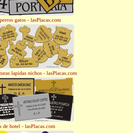
perros gatos - lasPlacas.com
turas lapidas nichos - lasPlacas.com
s de hotel - lasPlacas.com