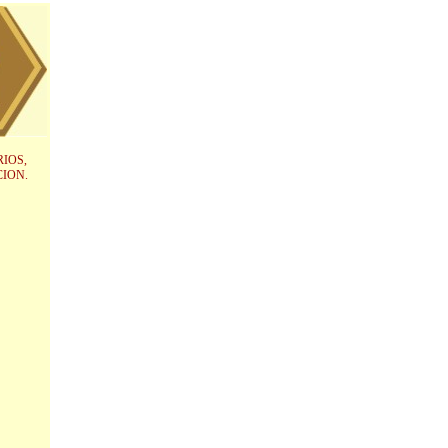
IOS,
CION.